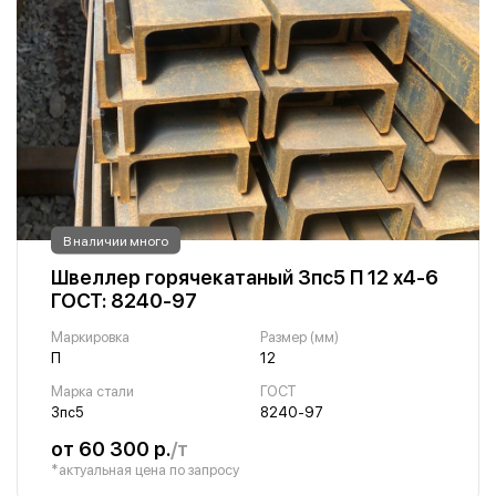
В наличии много
Швеллер горячекатаный 3пс5 П 12 х4-6
ГОСТ: 8240-97
Маркировка
Размер (мм)
П
12
Марка стали
ГОСТ
3пс5
8240-97
от 60 300 р.
/т
*актуальная цена по запросу