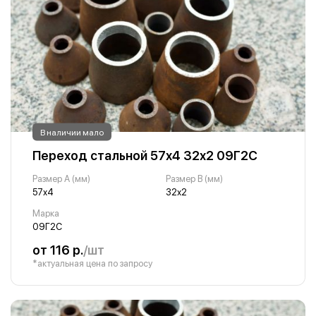
В наличии мало
Переход стальной 57х4 32х2 09Г2С
Размер A (мм)
Размер B (мм)
57х4
32х2
Марка
09Г2С
от 116 р.
/шт
*актуальная цена по запросу