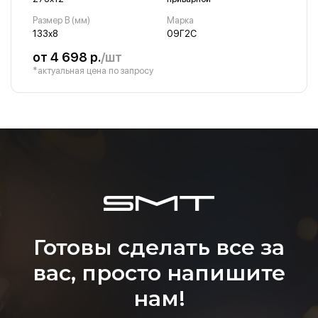
Размер B (мм)
Марка
133х8
09Г2С
от 4 698 р.
/шт
*актуальная цена по запросу
Готовы сделать все за
вас, просто напишите
нам!