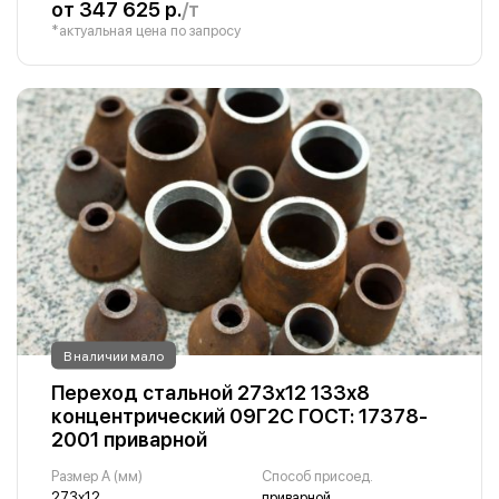
от 347 625 р.
/т
*актуальная цена по запросу
В наличии мало
Переход стальной 273х12 133х8
концентрический 09Г2С ГОСТ: 17378-
2001 приварной
Размер A (мм)
Способ присоед.
273х12
приварной