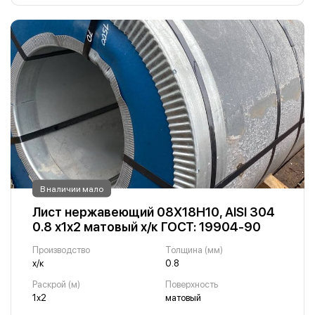
В наличии мало
Лист нержавеющий 08Х18Н10, AISI 304
0.8 х1х2 матовый х/к ГОСТ: 19904-90
Производство
Толщина (мм)
х/к
0.8
Раскрой (м)
Поверхность
1х2
матовый