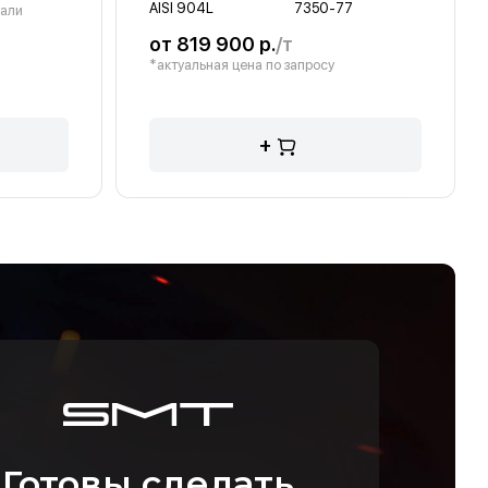
AISI 904L
7350-77
тали
от 819 900 р.
/т
*актуальная цена по запросу
+
Готовы сделать