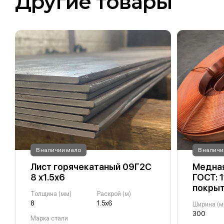
Другие товары
В наличии мало
В наличи
Лист горячекатаный 09Г2С
Медная
8 х1.5х6
ГОСТ: 
покры
Толщина (мм)
Раскрой (м)
8
1.5х6
Ширина (м
300
Марка стали