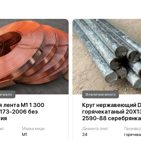
и мало
В наличии много
 лента М1 1 300
Круг нержавеющий 
1173-2006 без
горячекатаный 20Х1
тия
2590-88 серебрянка
м)
Марка меди
Диаметр (мм)
Произво
М1
34
горячек