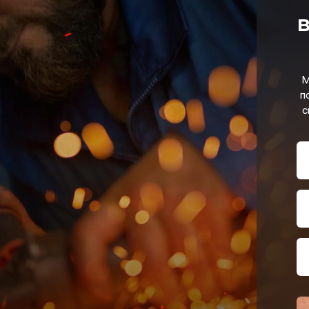
в
М
п
с