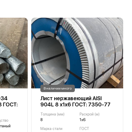
В наличии много
D34
Лист нержавеющий AISI
3 ГОСТ:
904L 8 х1х6 ГОСТ: 7350-77
Толщина (мм)
Раскрой (м)
8
1х6
дство
атаный
Марка стали
ГОСТ