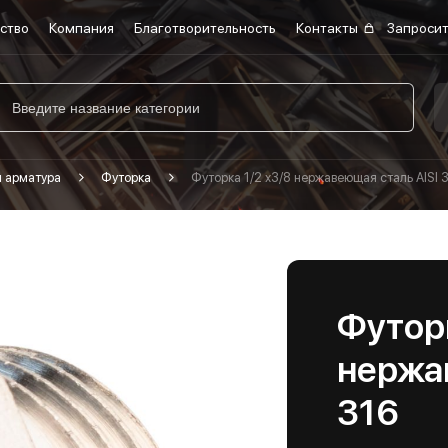
ство
Компания
Благотворительность
Контакты
Запросит
я арматура
Футорка
Футорка 1/2 х3/8 нержавеющая сталь AISI 
Футорк
нержа
316