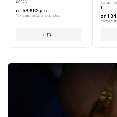
09Г2С
Толщина (
1
от 53 862 р.
/т
от 1 34
*актуальная цена по запросу
*актуальна
+