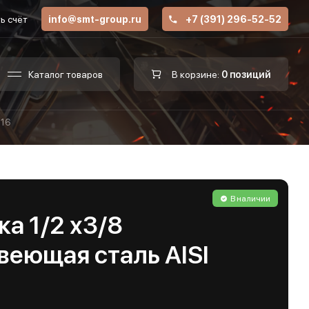
ь счёт
info@smt-group.ru
+7 (391) 296-52-52
Каталог товаров
В корзине:
0 позиций
316
В наличии
а 1/2 х3/8
веющая сталь AISI