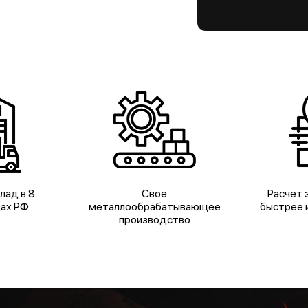
лад в 8
Свое
Расчет з
дах РФ
металлообрабатывающее
быстрее и
производство