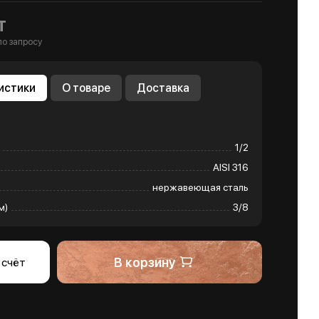
т
по запросу
истики
О товаре
Доставка
1/2
AISI 316
нержавеющая сталь
м)
3/8
В корзину
 счёт