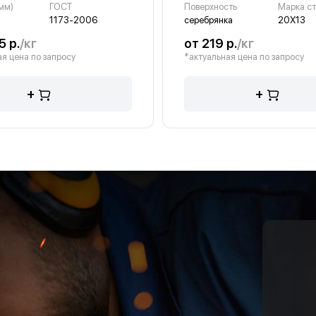
мм)
ГОСТ
Поверхность
Марка с
1173-2006
серебрянка
20Х13
5 р.
/кг
от 219 р.
/кг
я цена по запросу
*актуальная цена по запросу
+
+