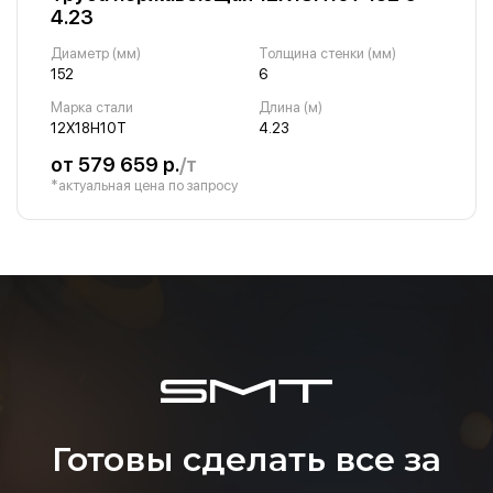
4.23
Диаметр (мм)
Толщина стенки (мм)
152
6
Марка стали
Длина (м)
12Х18Н10Т
4.23
от 579 659 р.
/т
*актуальная цена по запросу
Готовы сделать все за