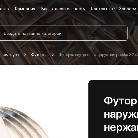
ство
Компания
Благотворительность
Контакты
Запросит
я арматура
Футорка
Футорка внутренняя-наружная резьба 32 
Футор
наруж
нержа