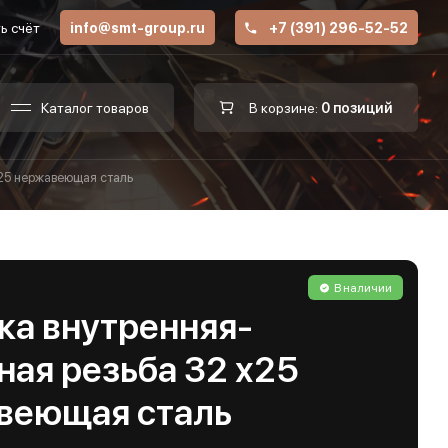
ь счёт
info@smt-group.ru
+7 (391) 296-52-52
Каталог товаров
В корзине:
0 позиций
х25 нержавеющая сталь
В наличии
ка внутренняя-
ная резьба 32 х25
веющая сталь