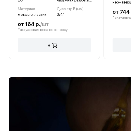
20
наружная резьба, пресс
нержавеющ
Материал
Диаметр B (мм)
от 744 
металлопластик
3/4"
*актуальна
от 164 р.
/шт
*актуальная цена по запросу
+