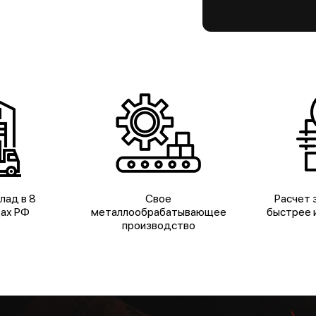
лад в 8
Свое
Расчет з
дах РФ
металлообрабатывающее
быстрее и
производство