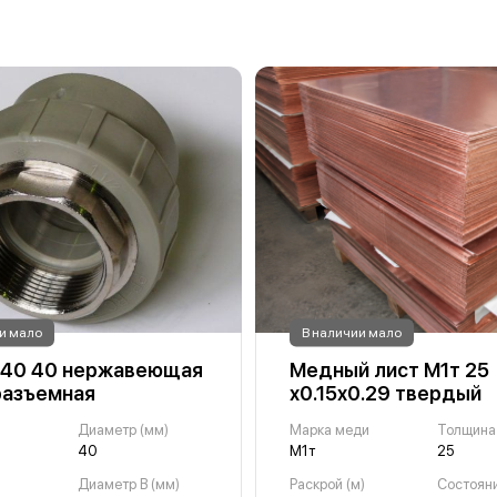
и мало
В наличии мало
 40 40 нержавеющая
Медный лист М1т 25
разъемная
х0.15х0.29 твердый
Диаметр (мм)
Марка меди
Толщина
40
М1т
25
Диаметр B (мм)
Раскрой (м)
Состоян