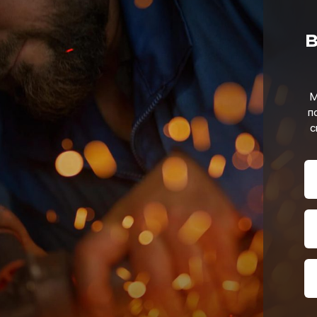
в
М
п
с