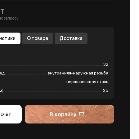
т
по запросу
истики
О товаре
Доставка
32
ед.
внутренняя-наружная резьба
нержавеющая сталь
м)
25
В корзину
 счёт