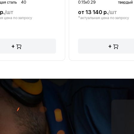
ая сталь
40
0.15х0.29
твердый
р.
/шт
от 13 140 р.
/шт
я цена по запросу
*актуальная цена по запросу
+
+