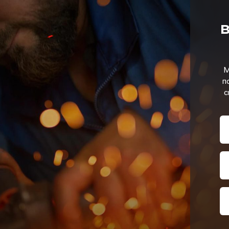
в
М
п
с