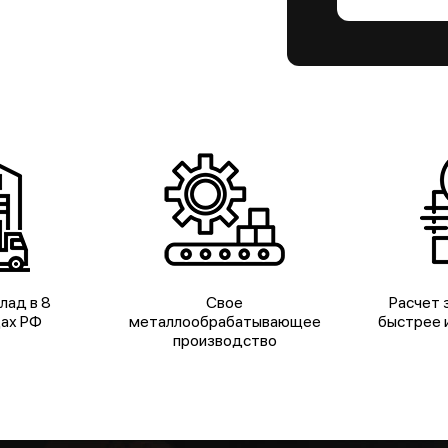
лад в 8
Свое
Расчет з
дах РФ
металлообрабатывающее
быстрее и
производство