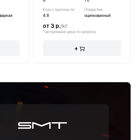
6
70
Класс прочности
Покрытие
варная
4.8
оцинкованный
от 3 р.
/кг
*актуальная цена по запросу
+