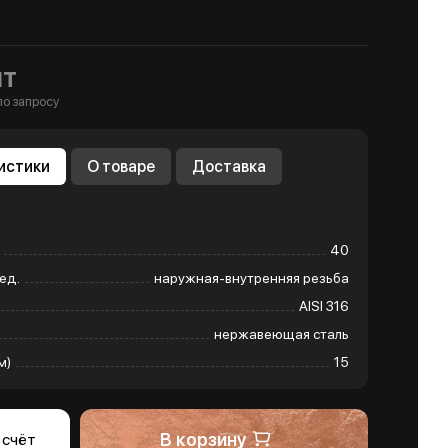
шт
по запросу
истики
О товаре
Доставка
40
ед.
наружная-внутренняя резьба
AISI 316
нержавеющая сталь
м)
15
В корзину
 счёт