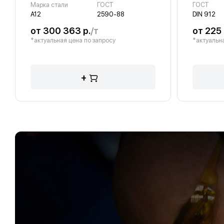
Марка стали
ГОСТ
ГОСТ
А12
2590-88
DIN 912
от 300 363 р.
/т
от 225 
*актуальная цена по запросу
*актуальна
+