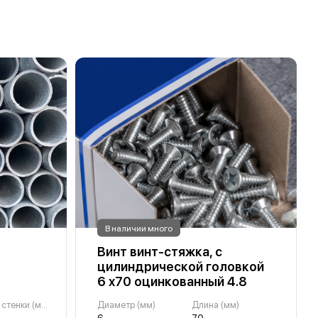
В наличии много
Винт винт-стяжка, с
3
цилиндрической головкой
6 х70 оцинкованный 4.8
Толщина стенки (мм)
Диаметр (мм)
Длина (мм)