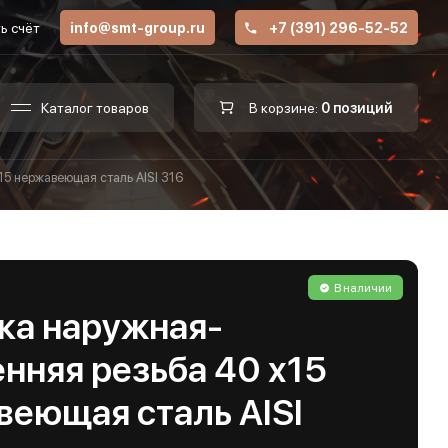
ь счёт
info@smt-group.ru
+7 (391) 296-52-52
Каталог товаров
В корзине:
0 позиций
15 нержавеющая сталь AISI 316
В наличии
ка наружная-
нняя резьба 40 х15
веющая сталь AISI