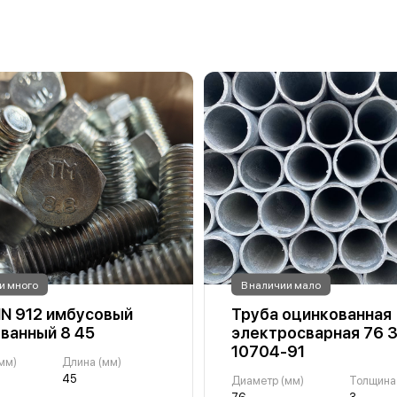
и много
В наличии мало
IN 912 имбусовый
Труба оцинкованная
ванный 8 45
электросварная 76 
10704-91
мм)
Длина (мм)
45
Диаметр (мм)