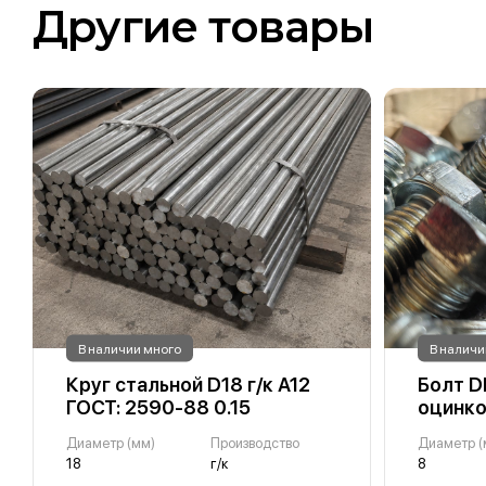
Другие товары
В наличии много
В наличи
Круг стальной D18 г/к А12
Болт D
ГОСТ: 2590-88 0.15
оцинко
Диаметр (мм)
Производство
Диаметр (
18
г/к
8