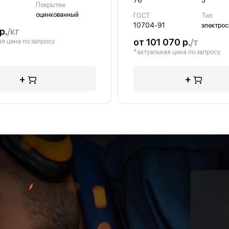
76
3
Покрытие
оцинкованный
ГОСТ
Тип
10704-91
электрос
р.
/кг
от 101 070 р.
/т
я цена по запросу
*актуальная цена по запросу
+
+