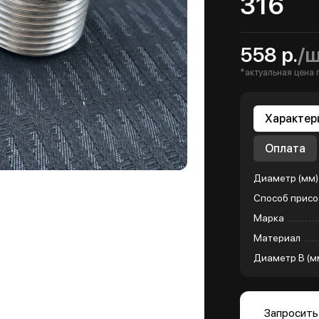
316
558 р.
/
*актуальная цена 
Характер
Оплата
Диаметр (мм)
Способ присо
Марка
Материал
Диаметр B (м
Запросить