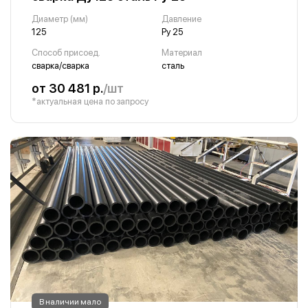
Диаметр (мм)
Давление
125
Ру 25
Способ присоед.
Материал
сварка/сварка
сталь
от 30 481 р.
/шт
*актуальная цена по запросу
В наличии мало