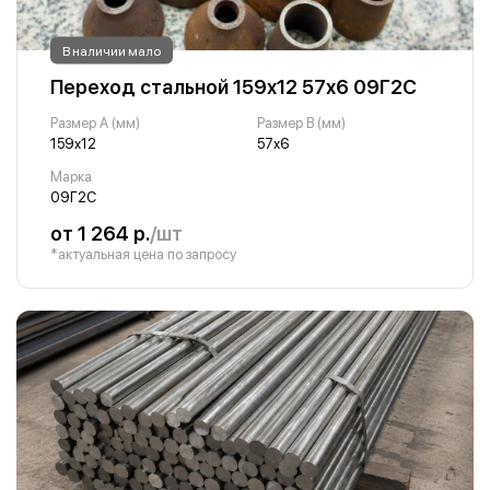
В наличии мало
Переход стальной 159х12 57х6 09Г2С
Размер A (мм)
Размер B (мм)
159х12
57х6
Марка
09Г2С
от 1 264 р.
/шт
*актуальная цена по запросу