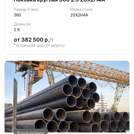
Размер A (мм)
Марка стали
360
20Х2Н4А
Длина (м)
2.9
от 382 500 р.
/т
*актуальная цена по запросу
В наличии мало