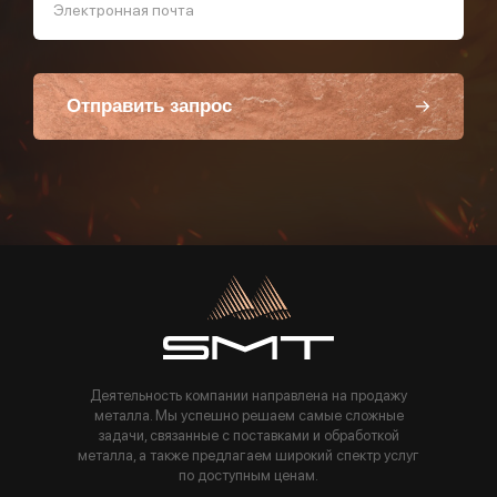
Электронная почта
Отправить запрос
Пользуясь данной формой вы соглашаетесь с политикой компании
Деятельность компании направлена на продажу
металла. Мы успешно решаем самые сложные
задачи, связанные с поставками и обработкой
металла, а также предлагаем широкий спектр услуг
по доступным ценам.