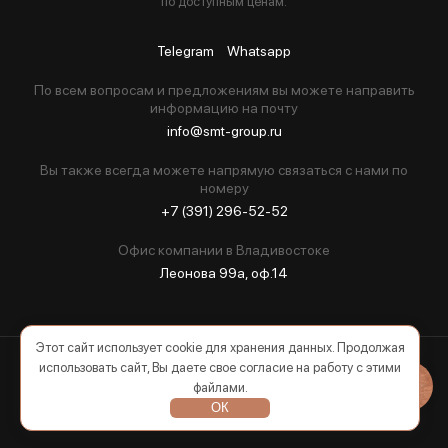
по доступным ценам.
Telegram
Whatsapp
По всем вопросам и предложениям вы можете направить
информацию на почту
info@smt-group.ru
Вы также всегда можете напрямую связаться с нами по
номеру
+7 (391) 296-52-52
Офис компании в Владивостоке
Леонова 99а, оф.14
Этот сайт использует cookie для хранения данных. Продолжая
использовать сайт, Вы даете свое согласие на работу с этими
2026 © Все права защищены
файлами.
ОК