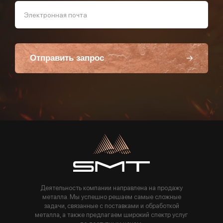
Электронная почта
Отправить запрос
Пользуясь данной формой вы соглашаетесь с политикой компании
Деятельность компании направлена на продажу
металла. Мы успешно решаем самые сложные
задачи, связанные с поставками и обработкой
металла, а также предлагаем широкий спектр услуг