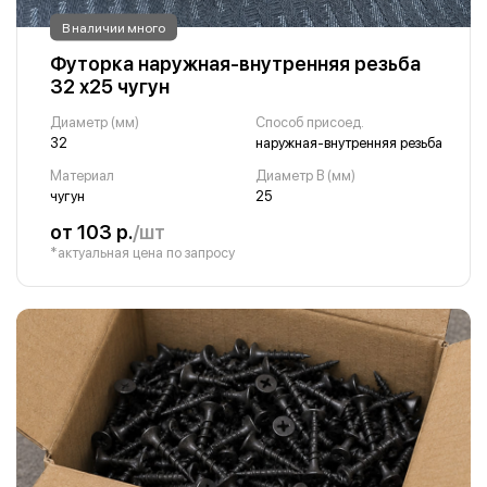
В наличии много
Футорка наружная-внутренняя резьба
32 х25 чугун
Диаметр (мм)
Способ присоед.
32
наружная-внутренняя резьба
Материал
Диаметр B (мм)
чугун
25
от 103 р.
/шт
*актуальная цена по запросу