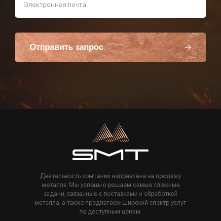
Электронная почта
Отправить запрос
Пользуясь данной формой вы соглашаетесь с политикой компании
Деятельность компании направлена на продажу
металла. Мы успешно решаем самые сложные
задачи, связанные с поставками и обработкой
металла, а также предлагаем широкий спектр услуг
по доступным ценам.