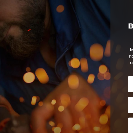
в
М
п
с