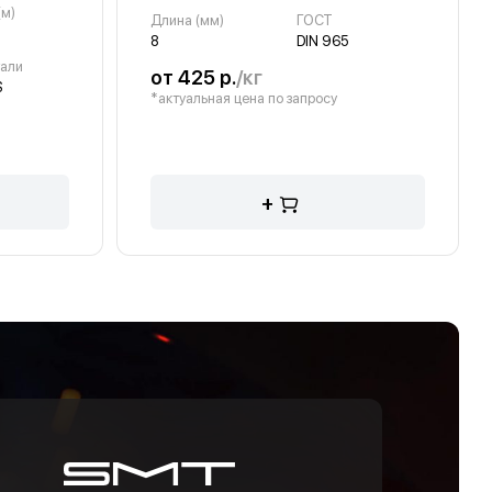
(м)
Длина (мм)
ГОСТ
8
DIN 965
тали
от 425 р.
/кг
S
*актуальная цена по запросу
+