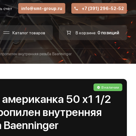
ь счёт
info@smt-group.ru
+7 (391) 296-52-52
Каталог товаров
В корзине:
0 позиций
ипропилен внутренняя резьба Baenninger
В наличии
американка 50 х1 1/2
ропилен внутренняя
 Baenninger