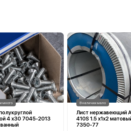
и много
В наличии мало
 полукруглой
Лист нержавеющий A
ой 4 х30 7045-2013
410S 1.5 х1х2 матовы
ованный
7350-77