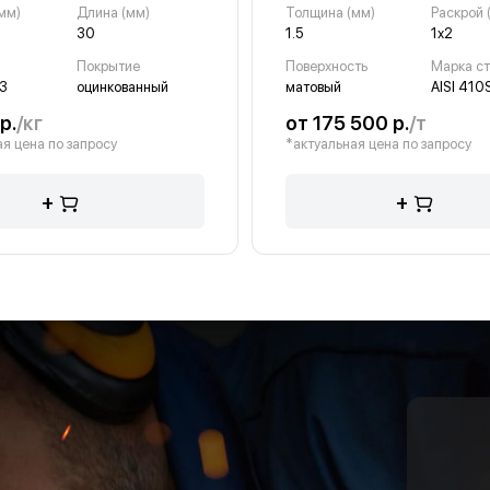
мм)
Длина (мм)
Толщина (мм)
Раскрой 
30
1.5
1х2
Покрытие
Поверхность
Марка с
3
оцинкованный
матовый
AISI 410
р.
/кг
от 175 500 р.
/т
я цена по запросу
*актуальная цена по запросу
+
+