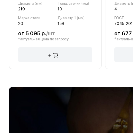
Диаметр (мм)
Толщ. стенки (мм)
Диаметр (
219
10
4
Марка стали
Диаметр 1 (мм)
ГОСТ
20
159
7045-201
от 5 095 р.
/шт
от 677 
*актуальная цена по запросу
*актуальна
+