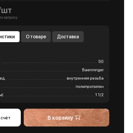
/шт
по запросу
истики
О товаре
Доставка
50
Baenninger
ед.
внутренняя резьба
полипропилен
м)
1 1/2
В корзину
 счёт