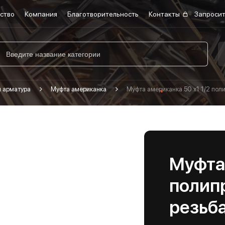
ство
Компания
Благотворительность
Контакты
Запросит
я арматура
Муфта американка
Муфта американка 50 х1 1/2 пол
Муфта 
полип
резьба