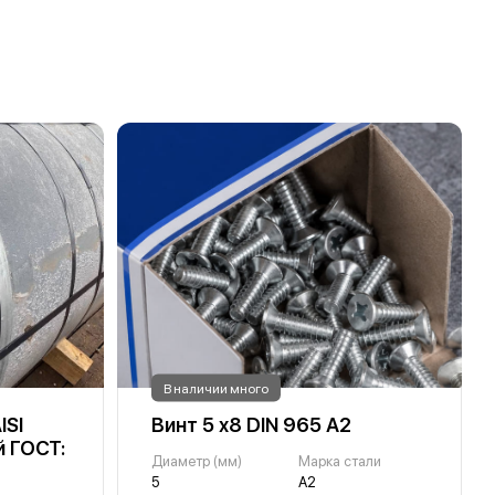
В наличии много
ISI
Винт 5 х8 DIN 965 А2
й ГОСТ:
Диаметр (мм)
Марка стали
5
А2