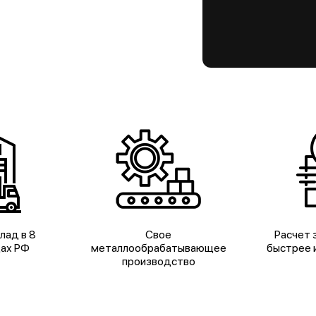
лад в 8
Свое
Расчет з
дах РФ
металлообрабатывающее
быстрее и
производство