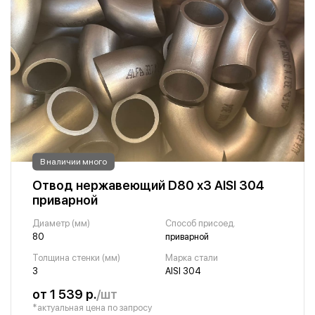
В наличии много
Отвод нержавеющий D80 х3 AISI 304
приварной
Диаметр (мм)
Способ присоед.
80
приварной
Толщина стенки (мм)
Марка стали
3
AISI 304
от 1 539 р.
/шт
*актуальная цена по запросу