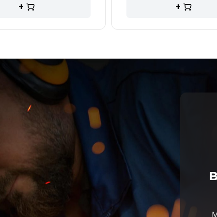
+
+
в
М