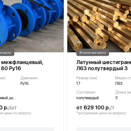
и мало
В наличии мало
 межфланцевый,
Латунный шестигранн
 80 Ру16
Л63 полутвердый 3
мм)
Давление
Размер (мм)
Марка с
Ру16
17
Л63
Состояние
Длина (м
межфланцевый, ручной
полутвердый
3
0 р.
/шт
от 629 100 р.
/т
я цена по запросу
*актуальная цена по запросу