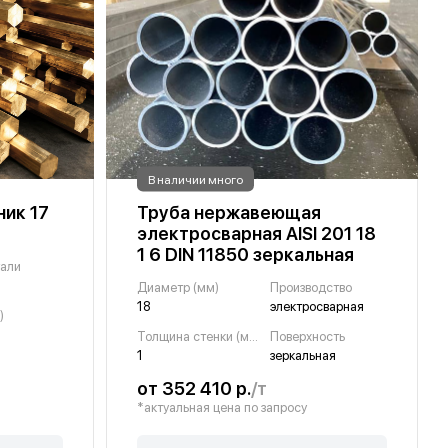
В наличии много
ик 17
Труба нержавеющая
электросварная AISI 201 18
1 6 DIN 11850 зеркальная
тали
Диаметр (мм)
Производство
18
электросварная
)
Толщина стенки (мм)
Поверхность
1
зеркальная
от 352 410 р.
/т
*актуальная цена по запросу