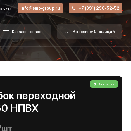
ь счёт
info@smt-group.ru
+7 (391) 296-52-52
Каталог товаров
В корзине:
0 позиций
В наличии
бок переходной
60 НПВХ
/шт