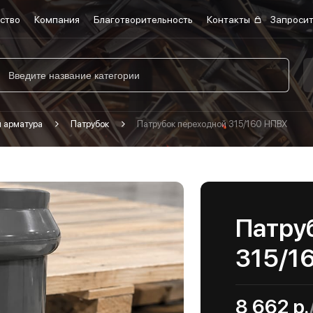
ство
Компания
Благотворительность
Контакты
Запросит
я арматура
Патрубок
Патрубок переходной 315/160 НПВХ
Патру
315/1
8 662 р.