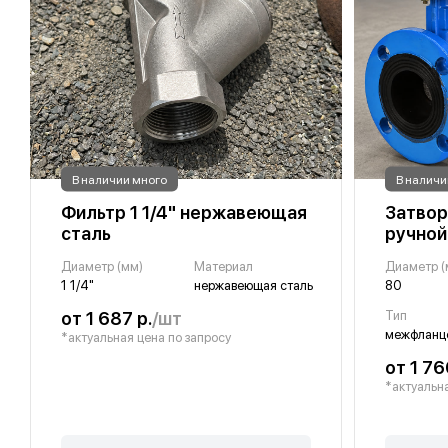
В наличии много
В наличи
Фильтр 1 1/4" нержавеющая
Затвор
сталь
ручной
Диаметр (мм)
Материал
Диаметр (
1 1/4"
нержавеющая сталь
80
от 1 687 р.
/шт
Тип
*актуальная цена по запросу
от 1 76
*актуальна