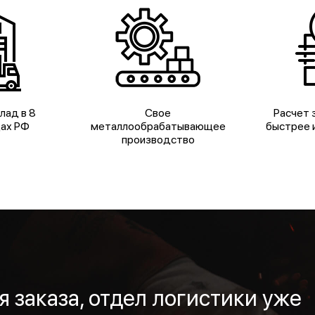
лад в 8
Свое
Расчет з
дах РФ
металлообрабатывающее
быстрее и
производство
 заказа, отдел логистики уже