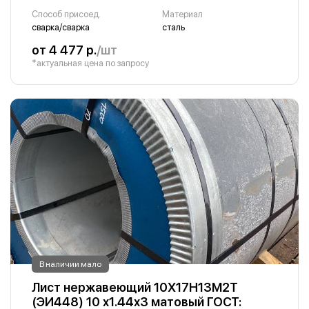
Способ присоед.
Материал
сварка/сварка
сталь
от 4 477 р.
/шт
*актуальная цена по запросу
В наличии мало
Лист нержавеющий 10Х17Н13М2Т
(ЭИ448) 10 х1.44х3 матовый ГОСТ: