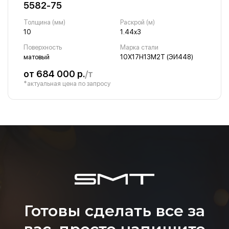
5582-75
Толщина (мм)
Раскрой (м)
10
1.44х3
Поверхность
Марка стали
матовый
10Х17Н13М2Т (ЭИ448)
от 684 000 р.
/т
*актуальная цена по запросу
Готовы сделать все за