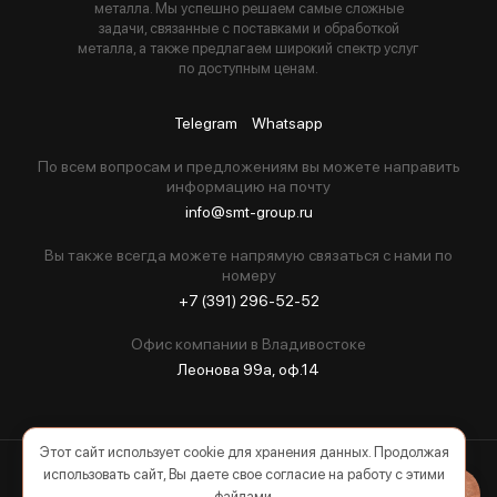
металла. Мы успешно решаем самые сложные
задачи, связанные с поставками и обработкой
металла, а также предлагаем широкий спектр услуг
по доступным ценам.
Telegram
Whatsapp
По всем вопросам и предложениям вы можете направить
информацию на почту
info@smt-group.ru
Вы также всегда можете напрямую связаться с нами по
номеру
+7 (391) 296-52-52
Офис компании в Владивостоке
Леонова 99а, оф.14
Этот сайт использует cookie для хранения данных. Продолжая
использовать сайт, Вы даете свое согласие на работу с этими
2026 © Все права защищены
файлами.