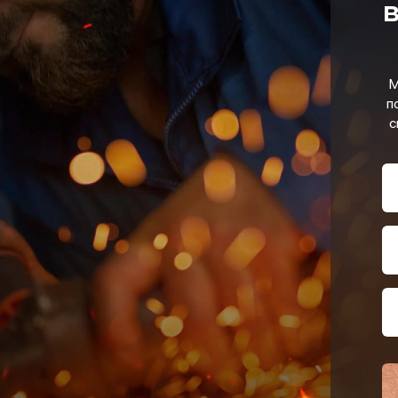
в
М
п
с