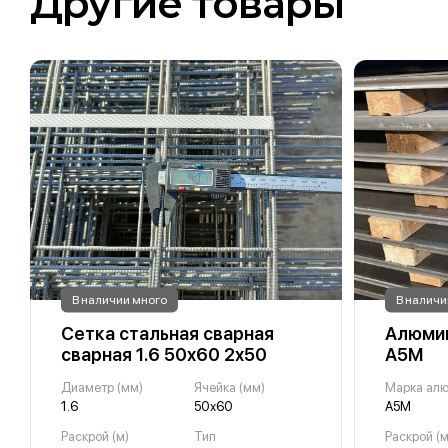
Другие товары
В наличии много
В наличи
Сетка стальная сварная
Алюмин
сварная 1.6 50х60 2х50
А5М
Диаметр (мм)
Ячейка (мм)
Марка ал
1.6
50х60
А5М
Раскрой (м)
Тип
Раскрой (м