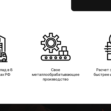
лад в 8
Свое
Расчет з
дах РФ
металлообрабатывающее
быстрее и
производство