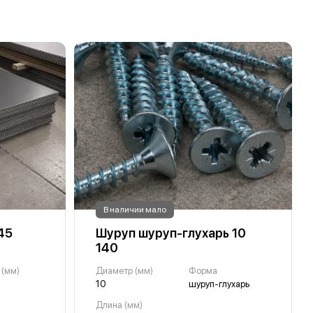
В наличии мало
45
Шуруп шуруп-глухарь 10
140
 (мм)
Диаметр (мм)
Форма
10
шуруп-глухарь
Длина (мм)