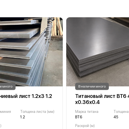
и много
В наличии много
иевый лист 1.2х3 1.2
Титановый лист ВТ6 
х0.36х0.4
юминия
Толщина листа (мм)
Марка титана
Толщина
1.2
ВТ6
45
)
Раскрой (м)