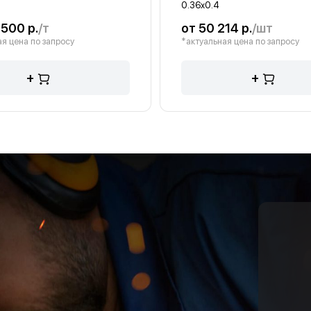
0.36х0.4
 500 р.
/т
от 50 214 р.
/шт
я цена по запросу
*актуальная цена по запросу
+
+