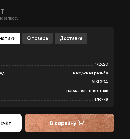
т
по запросу
истики
О товаре
Доставка
1/2х20
ед.
наружная резьба
AISI 304
нержавеющая сталь
ёлочка
В корзину
 счёт