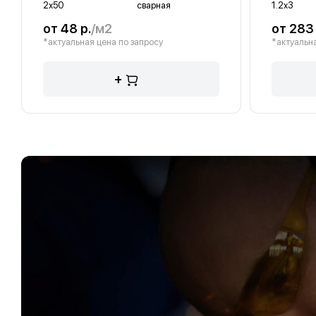
2х50
сварная
1.2х3
от 48 р.
/м2
от 283
*актуальная цена по запросу
*актуальна
+