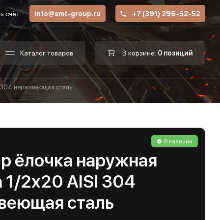
ь счёт
info@smt-group.ru
+7 (391) 296-52-52
Каталог товаров
В корзине:
0 позиций
I 304 нержавеющая сталь
В наличии
р ёлочка наружная
 1/2х20 AISI 304
веющая сталь