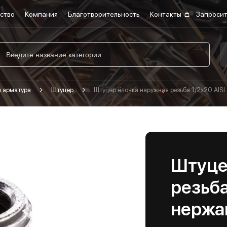
ство
Компания
Благотворительность
Контакты
Запросит
я арматура
Штуцер
Штуцер ёлочка наружная резьба 1/2х20 AIS
Штуце
резьба
нержа