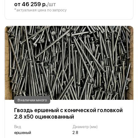
от 46 259 р.
/шт
*актуальная цена по запросу
В наличии много
Гвоздь ершеный с конической головкой
2.8 х50 оцинкованный
Вид
Диаметр (мм)
ершеный
2.8